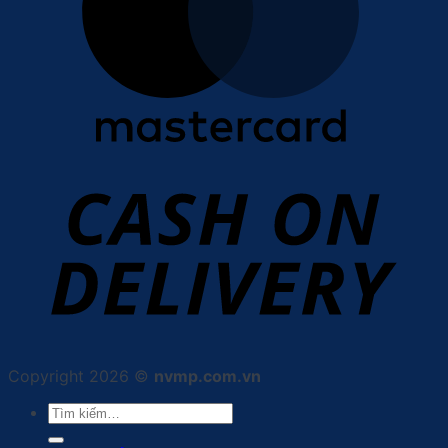
Copyright 2026 ©
nvmp.com.vn
Tìm
kiếm: