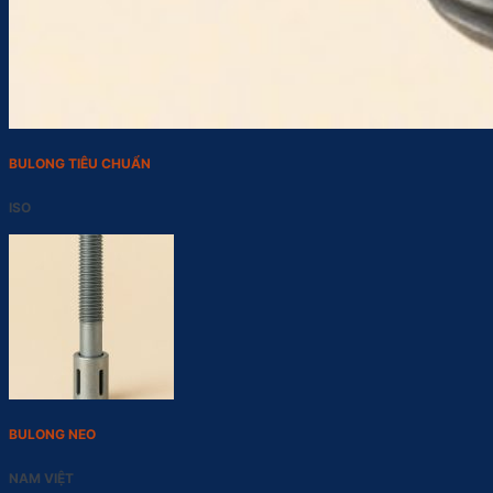
BULONG TIÊU CHUẨN
ISO
BULONG NEO
NAM VIỆT