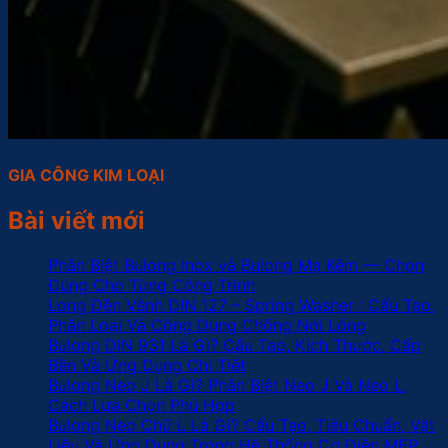
GIA CÔNG KIM LOẠI
Bài viết mới
Phân Biệt Bulong Inox và Bulong Mạ Kẽm — Chọn
Đúng Cho Từng Công Trình
Long Đền Vênh DIN 127 – Spring Washer : Cấu Tạo,
Phân Loại Và Công Dụng Chống Nới Lỏng
Bulong DIN 931 Là Gì? Cấu Tạo, Kích Thước, Cấp
Bền Và Ứng Dụng Chi Tiết
Bulong Neo J Là Gì? Phân Biệt Neo J Và Neo L,
Cách Lựa Chọn Phù Hợp
Bulong Neo Chữ L Là Gì? Cấu Tạo, Tiêu Chuẩn, Vật
Liệu Và Ứng Dụng Trong Hệ Thống Cơ Điện MEP