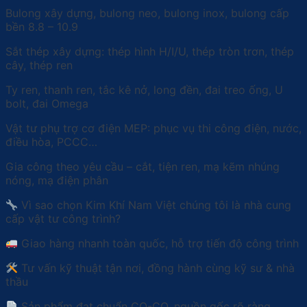
Bulong xây dựng, bulong neo, bulong inox, bulong cấp
bền 8.8 – 10.9
Sắt thép xây dựng: thép hình H/I/U, thép tròn trơn, thép
cây, thép ren
Ty ren, thanh ren, tắc kê nở, long đền, đai treo ống, U
bolt, đai Omega
Vật tư phụ trợ cơ điện MEP: phục vụ thi công điện, nước,
điều hòa, PCCC…
Gia công theo yêu cầu – cắt, tiện ren, mạ kẽm nhúng
nóng, mạ điện phân
Vì sao chọn Kim Khí Nam Việt chúng tôi là nhà cung
cấp vật tư công trình?
Giao hàng nhanh toàn quốc, hỗ trợ tiến độ công trình
Tư vấn kỹ thuật tận nơi, đồng hành cùng kỹ sư & nhà
thầu
Sản phẩm đạt chuẩn CO-CQ, nguồn gốc rõ ràng,