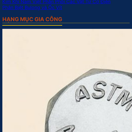
Kim Khí Nam Việt Phân Phối Các Vật Tư Cơ Điện
Phân Biệt Bulong và Ốc Vít
HẠNG MỤC GIA CÔNG