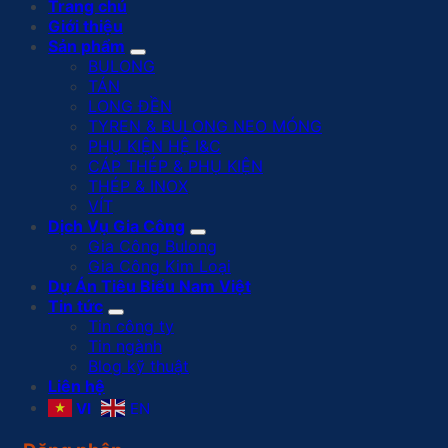
Trang chủ
Giới thiệu
Sản phẩm
BULONG
TÁN
LONG ĐỀN
TYREN & BULONG NEO MÓNG
PHỤ KIỆN HỆ I&C
CÁP THÉP & PHỤ KIỆN
THÉP & INOX
VÍT
Dịch Vụ Gia Công
Gia Công Bulong
Gia Công Kim Loại
Dự Án Tiêu Biểu Nam Việt
Tin tức
Tin công ty
Tin ngành
Blog kỹ thuật
Liên hệ
VI
EN