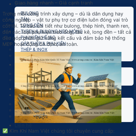
Giao hàng nhanh – Giá cạnh tranh
Sản phẩm
BULONG
Trong mỗi công trình xây dựng – dù là dân dụng hay
TÁN
công nghiệp – vật tư phụ trợ cơ điện luôn đóng vai trò
LONG ĐỀN
cốt lõi. Từ các chi tiết như bulong, thép hình, thanh ren,
TYREN & BULONG NEO MÓNG
đến các loại phụ kiện treo ống, tắc kê, long đền – tất cả
PHỤ KIỆN HỆ I&C
đều góp phần giữ vững kết cấu và đảm bảo hệ thống
CÁP THÉP & PHỤ KIỆN
MEP hoạt động ổn định, an toàn.
THÉP & INOX
VÍT
Dịch Vụ Gia Công
Gia Công Bulong
Gia Công Kim Loại
Dự Án Tiêu Biểu Nam Việt
Tin tức
Tin công ty
Tin ngành
Blog kỹ thuật
Liên hệ
Kim Khí Nam Việt chúng tôi chuyên cung cấp: