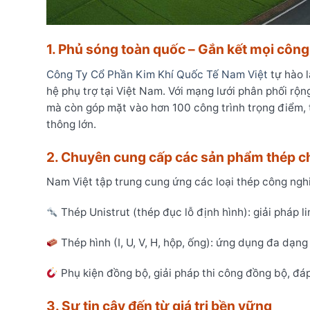
1. Phủ sóng toàn quốc – Gắn kết mọi công 
Công Ty Cổ Phần Kim Khí Quốc Tế Nam Việt
tự hào 
hệ phụ trợ tại Việt Nam. Với mạng lưới phân phối rộ
mà còn góp mặt vào hơn 100 công trình trọng điểm, 
thông lớn.
2. Chuyên cung cấp các sản phẩm thép ch
Nam Việt tập trung cung ứng các loại thép công nghiệ
Thép Unistrut (thép đục lỗ định hình): giải pháp l
Thép hình (I, U, V, H, hộp, ống): ứng dụng đa dạ
Phụ kiện đồng bộ, giải pháp thi công đồng bộ, đáp
3. Sự tin cậy đến từ giá trị bền vững