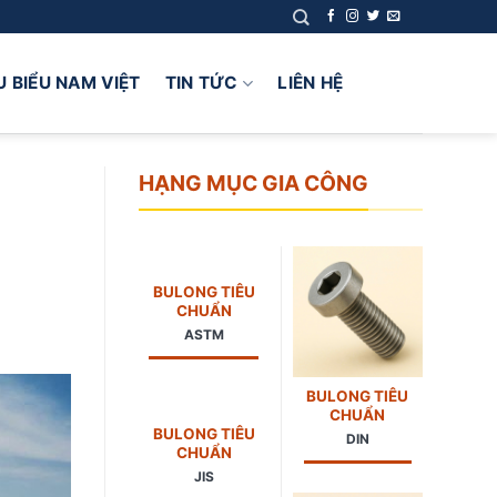
U BIỂU NAM VIỆT
TIN TỨC
LIÊN HỆ
HẠNG MỤC GIA CÔNG
BULONG TIÊU
CHUẨN
ASTM
BULONG TIÊU
CHUẨN
BULONG TIÊU
DIN
CHUẨN
JIS