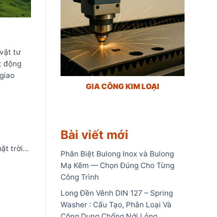
vật tư
t động
giao
GIA CÔNG KIM LOẠI
Bài viết mới
mặt trời…
Phân Biệt Bulong Inox và Bulong
Mạ Kẽm — Chọn Đúng Cho Từng
Công Trình
Long Đền Vênh DIN 127 – Spring
Washer : Cấu Tạo, Phân Loại Và
Công Dụng Chống Nới Lỏng