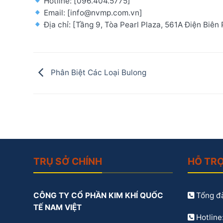
Hotline: [096.404.5775]
Email: [info@nvmp.com.vn]
Địa chỉ: [Tầng 9, Tòa Pearl Plaza, 561A Điện Biê
Phân Biệt Các Loại Bulong
TRỤ SỞ CHÍNH
HỖ TR
CÔNG TY CỔ PHẦN KIM KHÍ QUỐC
Tổng đà
TẾ NAM VIỆT
Hotline