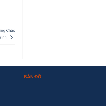
ững Chắc
rình
BẢN ĐỒ