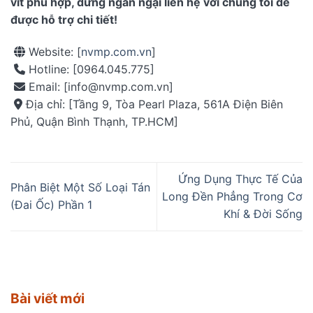
vít phù hợp, đừng ngần ngại liên hệ với chúng tôi để
được hỗ trợ chi tiết!
Website: [
nvmp.com.vn
]
Hotline: [0964.045.775]
Email: [info@nvmp.com.vn]
Địa chỉ: [Tầng 9, Tòa Pearl Plaza, 561A Điện Biên
Phủ, Quận Bình Thạnh, TP.HCM]
Ứng Dụng Thực Tế Của
Phân Biệt Một Số Loại Tán
Long Đền Phẳng Trong Cơ
(Đai Ốc) Phần 1
Khí & Đời Sống
Bài viết mới