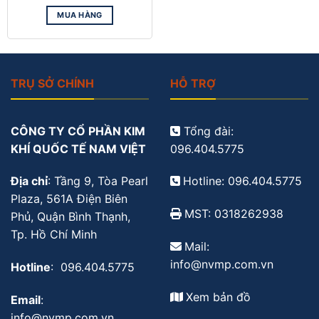
MUA HÀNG
TRỤ SỞ CHÍNH
HỖ TRỢ
CÔNG TY CỔ PHẦN KIM
Tổng đài:
KHÍ QUỐC TẾ NAM VIỆT
096.404.5775
Địa chỉ
: Tầng 9, Tòa Pearl
Hotline: 096.404.5775
Plaza, 561A Điện Biên
MST: 0318262938
Phủ, Quận Bình Thạnh,
Tp. Hồ Chí Minh
Mail:
info@nvmp.com.vn
Hotline
: 096.404.5775
Xem bản đồ
Email
:
info@nvmp.com.vn