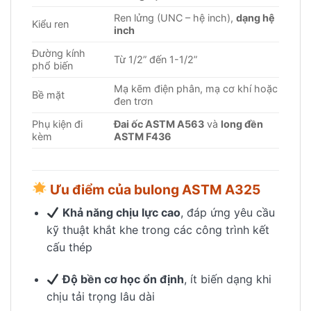
Ren lửng (UNC – hệ inch),
dạng hệ
Kiểu ren
inch
Đường kính
Từ 1/2” đến 1-1/2”
phổ biến
Mạ kẽm điện phân, mạ cơ khí hoặc
Bề mặt
đen trơn
Phụ kiện đi
Đai ốc ASTM A563
và
long đền
kèm
ASTM F436
Ưu điểm của bulong ASTM A325
Khả năng chịu lực cao
, đáp ứng yêu cầu
kỹ thuật khắt khe trong các công trình kết
cấu thép
Độ bền cơ học ổn định
, ít biến dạng khi
chịu tải trọng lâu dài