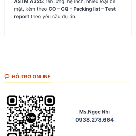
ASTM A325
: ren lửng, hệ inch, nhiều loại bề
mặt, kèm theo
CO – CQ – Packing list – Test
report
theo yêu cầu dự án.
HỖ TRỢ ONLINE
Ms.Ngọc Nhi
0938.278.664