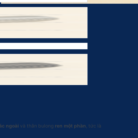
ác ngoài
và thân bulong
ren một phần
, tức là