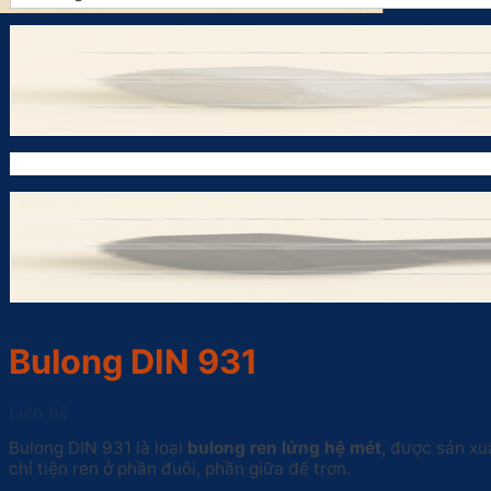
Bulong DIN 931
Liên hệ
Bulong DIN 931 là loại
bulong ren lửng hệ mét
, được sản x
chỉ tiện ren ở phần đuôi, phần giữa để trơn.