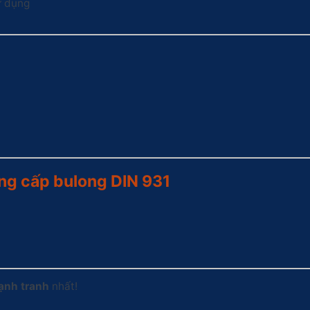
ử dụng
ung cấp bulong DIN 931
cạnh tranh
nhất!