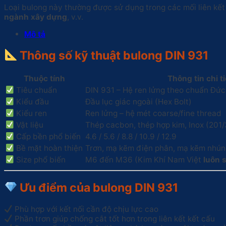
Loại bulong này thường được sử dụng trong các mối liên kết 
ngành xây dựng
, v.v.
Mô tả
Thông số kỹ thuật bulong DIN 931
Thuộc tính
Thông tin chi ti
Tiêu chuẩn
DIN 931 – Hệ ren lửng theo chuẩn Đức
Kiểu đầu
Đầu lục giác ngoài (Hex Bolt)
Kiểu ren
Ren lửng – hệ mét coarse/fine thread
Vật liệu
Thép cacbon, thép hợp kim, Inox (201
Cấp bền phổ biến
4.6 / 5.6 / 8.8 / 10.9 / 12.9
Bề mặt hoàn thiện
Trơn, mạ kẽm điện phân, mạ kẽm nhún
Size phổ biến
M6 đến M36 (Kim Khí Nam Việt
luôn 
Ưu điểm của bulong DIN 931
Phù hợp với kết nối cần độ chịu lực cao
Phần trơn giúp chống cắt tốt hơn trong liên kết kết cấu