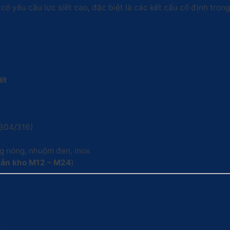
có yêu cầu lực siết cao, đặc biệt là các kết cấu cố định tron
ết
/304/316)
g nóng, nhuộm đen, inox
sẵn kho M12 – M24
)