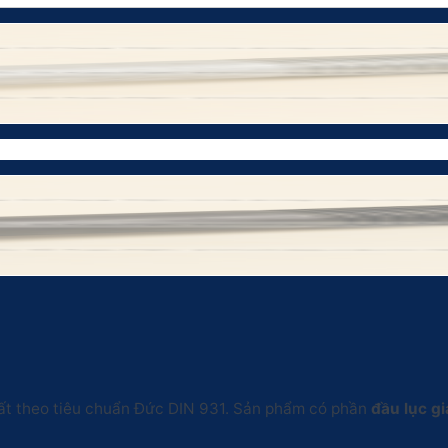
uất theo tiêu chuẩn Đức DIN 931. Sản phẩm có phần
đầu lục gi