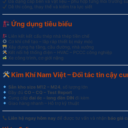
Đa dạng cấp bền và vật liệu – phù hợp từng môi trường s
Dễ thi công, thay thế và kiểm tra lực siết
Ứng dụng tiêu biểu
Liên kết kết cấu thép nhà thép tiền chế
Cơ khí chế tạo – lắp ráp thiết bị máy móc
Xây dựng hạ tầng, cầu đường, nhà xưởng
Kết nối hệ thống điện – HVAC – PCCC công nghiệp
Xe công trình, cơ giới nặng
Kim Khí Nam Việt – Đối tác tin cậy c
Sẵn kho size M12 – M24
, số lượng lớn
Đầy đủ
CO – CQ – Test Report
Cung cấp
đai ốc – long đền DIN
đi kèm
Giao hàng nhanh – Hỗ trợ kỹ thuật
Liên hệ ngay hôm nay
để được tư vấn và nhận
báo giá 