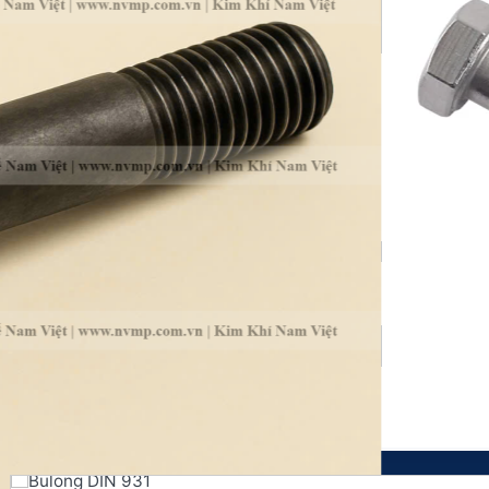
Trang chủ
Giới thiệu
Sản phẩm
BULONG
TÁN
LONG ĐỀN
TYREN & BULONG NEO MÓNG
PHỤ KIỆN HỆ I&C
CÁP THÉP & PHỤ KIỆN
THÉP & INOX
VÍT
Dịch Vụ Gia Công
Gia Công Bulong
Gia Công Kim Loại
Dự Án Tiêu Biểu Nam Việt
Tin tức
Tin công ty
Tin ngành
Blog kỹ thuật
Liên hệ