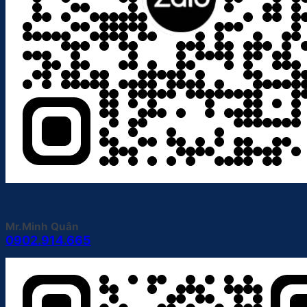
Mr.Minh Quân
0902.914.665