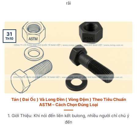
rãi
31
Th10
Tán ( Đai Ốc ) Và Long Đền ( Vòng Đệm ) Theo Tiêu Chuẩn
ASTM – Cách Chọn Đúng Loại
1. Giới Thiệu: Khi nói đến liên kết bulong, nhiều người chỉ chú ý
đến