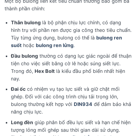
Một bộ bulong liên kết tiêu chuẩn thường bao gồm ba
thành phần chính:
Thân bulong
là bộ phận chịu lực chính, có dạng
hình trụ với phần ren được gia công theo tiêu chuẩn.
Tùy từng ứng dụng, bulong có thể là
bulong ren
suốt
hoặc
bulong ren lửng
.
Đầu bulong
thường có dạng lục giác ngoài để thuận
tiện cho việc siết bằng cờ lê hoặc súng siết lực.
Trong đó,
Hex Bolt
là kiểu đầu phổ biến nhất hiện
nay.
Đai ốc
có nhiệm vụ tạo lực siết và giữ chặt mối
ghép. Đối với các công trình chịu tải trọng lớn,
bulong thường kết hợp với
DIN934
để đảm bảo khả
năng chịu lực.
Long đền
giúp phân bố đều lực siết và hạn chế hiện
tượng lỏng mối ghép sau thời gian dài sử dụng.