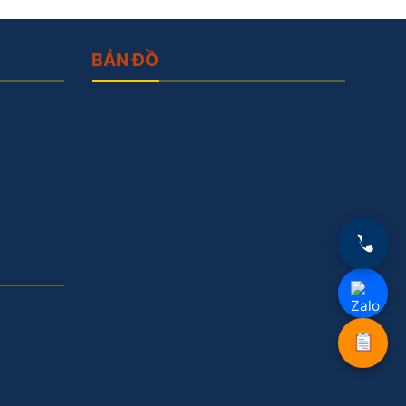
BẢN ĐỒ
0
Ch
Nh