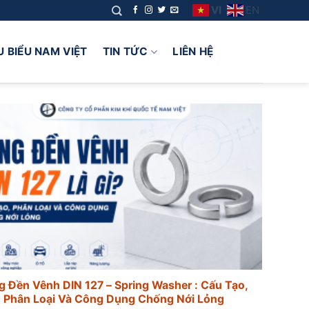
VI
EN
U BIỂU NAM VIỆT
TIN TỨC
LIÊN HỆ
g Đền Vênh DIN 127 – Spring Washer : Cấu Tạo,
Phân Loại Và Công Dụng Chống Nới Lỏng