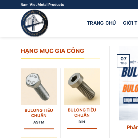
Bỏ
Nam Viet Metal Products
qua
nội
TRANG CHỦ
GIỚI 
dung
HẠNG MỤC GIA CÔNG
07
Th8
BULONG TIÊU
BULONG TIÊU
CHUẨN
CHUẨN
DIN
ASTM
Phân