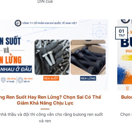
DIN của
01
Th7
ng Ren Suốt Hay Ren Lửng? Chọn Sai Có Thể
Bulo
Giảm Khả Năng Chịu Lực
nhà thầu và đội thi công vẫn cho rằng bulong ren suốt
Chọn s
và ren