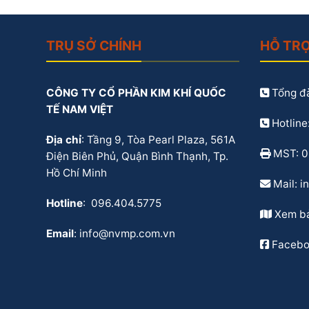
TRỤ SỞ CHÍNH
HỖ TR
CÔNG TY CỔ PHẦN KIM KHÍ QUỐC
Tổng đà
TẾ NAM VIỆT
Hotline
Địa chỉ
: Tầng 9, Tòa Pearl Plaza, 561A
MST: 
Điện Biên Phủ, Quận Bình Thạnh, Tp.
Hồ Chí Minh
Mail: 
Hotline
: 096.404.5775
Xem b
Email
: info@nvmp.com.vn
Facebo