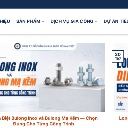
THIỆU
SẢN PHẨM
DỊCH VỤ GIA CÔNG
DỰ ÁN TIÊ
30
Th7
 Biệt Bulong Inox và Bulong Mạ Kẽm — Chọn
Lon
Đúng Cho Từng Công Trình