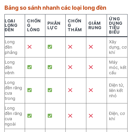
Bảng so sánh nhanh các loại long đền
ỨNG
LOẠI
CHỐN
CHỐN
PHÂN
GIẢM
DỤNG
LONG
G
G
LỰC
RUNG
TIÊU
ĐỀN
LỎNG
THẤM
BIỂU
Long
Xây
đền
dựng, cơ
phẳng
khí
Long
Máy
đền
móc, kết
vênh
cấu
Long
Điện tử,
đền răng
liên kết
cưa
nhỏ
trong
Long
đền răng
Điện, cơ
cưa
khí
ngoài