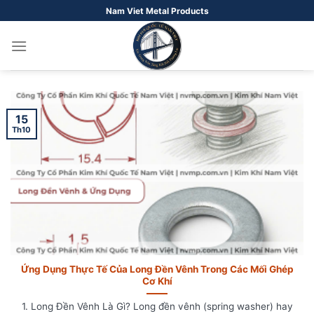
Bỏ
Nam Viet Metal Products
qua
nội
dung
15
Th10
Ứng Dụng Thực Tế Của Long Đền Vênh Trong Các Mối Ghép
Cơ Khí
1. Long Đền Vênh Là Gì? Long đền vênh (spring washer) hay