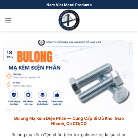
Bỏ
Nam Viet Metal Products
qua
nội
dung
18
Th6
Bulong Mạ Kẽm Điện Phân — Cung Cấp Sỉ Đủ Kho, Giao
Nhanh, Có CO/CQ
Bulong mạ kẽm điện phân (electro-galvanized) là lựa chọn