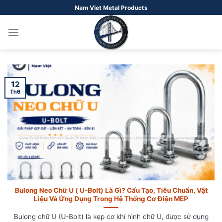
Bỏ
Nam Viet Metal Products
qua
nội
dung
12
Th6
Bulong Neo Chữ U ( U-Bolt) Là Gì? Cấu Tạo, Tiêu Chuẩn, Vật
Liệu Và Ứng Dụng Trong Hệ Thống Cơ Điện MEP
Bulong chữ U (U-Bolt) là kẹp cơ khí hình chữ U, được sử dụng