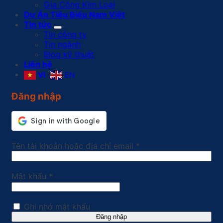
Gia Công Kim Loại
Dự Án Tiêu Biểu Nam Việt
Tin tức
Tin công ty
Tin ngành
Blog kỹ thuật
Liên hệ
VI
EN
Đăng nhập
Bắt
Tên tài khoản hoặc địa chỉ email
*
buộc
Bắt
Mật khẩu
*
buộc
Ghi nhớ mật khẩu
Đăng nhập