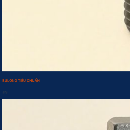
BULONG TIÊU CHUẨN
JIS