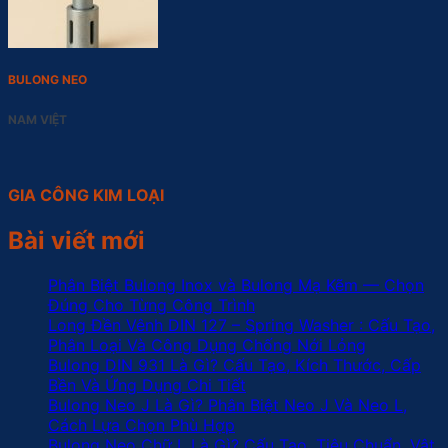
BULONG NEO
NAM VIỆT
GIA CÔNG KIM LOẠI
Bài viết mới
Phân Biệt Bulong Inox và Bulong Mạ Kẽm — Chọn
Đúng Cho Từng Công Trình
Long Đền Vênh DIN 127 – Spring Washer : Cấu Tạo,
Phân Loại Và Công Dụng Chống Nới Lỏng
Bulong DIN 931 Là Gì? Cấu Tạo, Kích Thước, Cấp
Bền Và Ứng Dụng Chi Tiết
Bulong Neo J Là Gì? Phân Biệt Neo J Và Neo L,
Cách Lựa Chọn Phù Hợp
Bulong Neo Chữ L Là Gì? Cấu Tạo, Tiêu Chuẩn, Vật