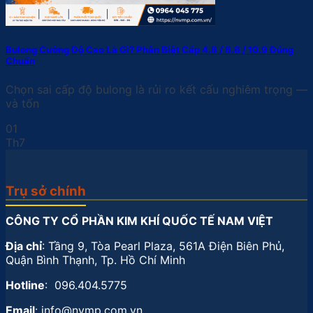
Bulong Cường Độ Cao Là Gì? Phân Biệt Cấp 4.8 / 8.8 / 10.9 Đúng
Chuẩn
Chọn sai cấp độ bulong là rủi ro kết cấu nghiêm trọng —
và tốn
01
Th7
Trụ sở chính
CÔNG TY CỔ PHẦN KIM KHÍ QUỐC TẾ NAM VIỆT
Địa chỉ
: Tầng 9, Tòa Pearl Plaza, 561A Điện Biên Phủ,
Quận Bình Thạnh, Tp. Hồ Chí Minh
Hotline
: 096.404.5775
Email
: info@nvmp.com.vn