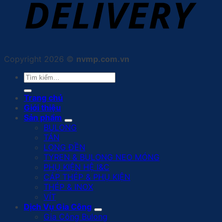
Copyright 2026 ©
nvmp.com.vn
Tìm
kiếm:
Trang chủ
Giới thiệu
Sản phẩm
BULONG
TÁN
LONG ĐỀN
TYREN & BULONG NEO MÓNG
PHỤ KIỆN HỆ I&C
CÁP THÉP & PHỤ KIỆN
THÉP & INOX
VÍT
Dịch Vụ Gia Công
Gia Công Bulong