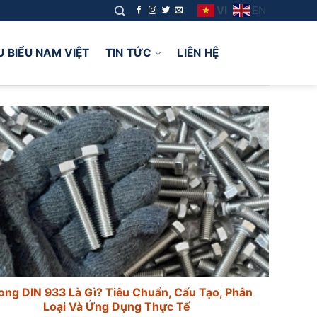
VI
EN
U BIỂU NAM VIỆT
TIN TỨC
LIÊN HỆ
ong DIN 933 Là Gì? Tiêu Chuẩn, Cấu Tạo, Phân
Loại Và Ứng Dụng Thực Tế