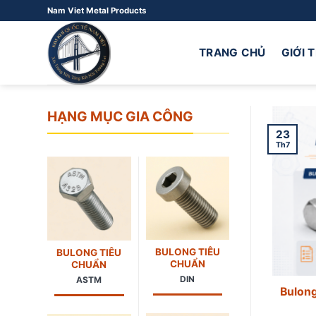
Bỏ
Nam Viet Metal Products
qua
nội
TRANG CHỦ
GIỚI 
dung
HẠNG MỤC GIA CÔNG
23
Th7
BULONG TIÊU
BULONG TIÊU
CHUẨN
CHUẨN
DIN
ASTM
Bulong