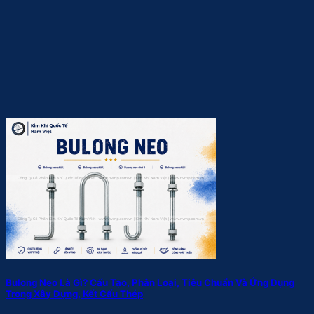
Bulong Neo Là Gì? Cấu Tạo, Phân Loại, Tiêu Chuẩn Và Ứng Dụng
Trong Xây Dựng, Kết Cấu Thép