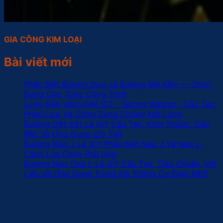
GIA CÔNG KIM LOẠI
Bài viết mới
Phân Biệt Bulong Inox và Bulong Mạ Kẽm — Chọn
Đúng Cho Từng Công Trình
Long Đền Vênh DIN 127 – Spring Washer : Cấu Tạo,
Phân Loại Và Công Dụng Chống Nới Lỏng
Bulong DIN 931 Là Gì? Cấu Tạo, Kích Thước, Cấp
Bền Và Ứng Dụng Chi Tiết
Bulong Neo J Là Gì? Phân Biệt Neo J Và Neo L,
Cách Lựa Chọn Phù Hợp
Bulong Neo Chữ L Là Gì? Cấu Tạo, Tiêu Chuẩn, Vật
Liệu Và Ứng Dụng Trong Hệ Thống Cơ Điện MEP