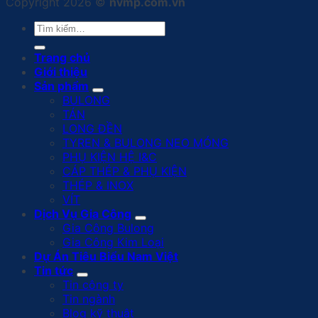
Copyright 2026 ©
nvmp.com.vn
Tìm
kiếm:
Trang chủ
Giới thiệu
Sản phẩm
BULONG
TÁN
LONG ĐỀN
TYREN & BULONG NEO MÓNG
PHỤ KIỆN HỆ I&C
CÁP THÉP & PHỤ KIỆN
THÉP & INOX
VÍT
Dịch Vụ Gia Công
Gia Công Bulong
Gia Công Kim Loại
Dự Án Tiêu Biểu Nam Việt
Tin tức
Tin công ty
Tin ngành
Blog kỹ thuật