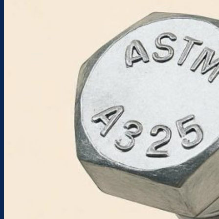
Sản phẩm
BULONG
TÁN
LONG ĐỀN
TYREN & BULONG NEO MÓNG
PHỤ KIỆN HỆ I&C
CÁP THÉP & PHỤ KIỆN
THÉP & INOX
VÍT
Dịch Vụ Gia Công
Gia Công Bulong
Gia Công Kim Loại
Dự Án Tiêu Biểu Nam Việt
Tin tức
Tin công ty
Tin ngành
Blog kỹ thuật
Liên hệ