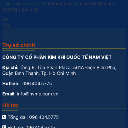
I. Bulong Neo Là Gì? Bulong neo (Anchor Bolt) là loại
bulong ( bu lông
09
Th6
Trụ sở chính
CÔNG TY CỔ PHẦN KIM KHÍ QUỐC TẾ NAM VIỆT
Địa chỉ
: Tầng 9, Tòa Pearl Plaza, 561A Điện Biên Phủ,
Quận Bình Thạnh, Tp. Hồ Chí Minh
Hotline
: 096.404.5775
Email
: info@nvmp.com.vn
Hỗ trợ
Tổng đài: 096.404.5775
Hotline: 096.404.5775