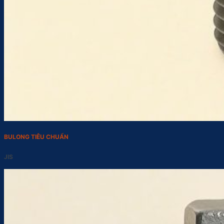
BULONG TIÊU CHUẨN
JIS