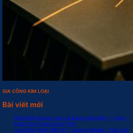
GIA CÔNG KIM LOẠI
Bài viết mới
Phân Biệt Bulong Inox và Bulong Mạ Kẽm — Chọn
Đúng Cho Từng Công Trình
Long Đền Vênh DIN 127 – Spring Washer : Cấu Tạo,