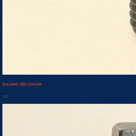
BULONG TIÊU CHUẨN
JIS