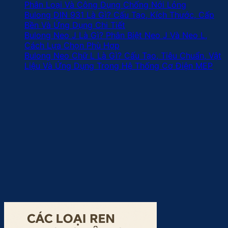
Phân Loại Và Công Dụng Chống Nới Lỏng
Bulong DIN 931 Là Gì? Cấu Tạo, Kích Thước, Cấp
Bền Và Ứng Dụng Chi Tiết
Bulong Neo J Là Gì? Phân Biệt Neo J Và Neo L,
Cách Lựa Chọn Phù Hợp
Bulong Neo Chữ L Là Gì? Cấu Tạo, Tiêu Chuẩn, Vật
Liệu Và Ứng Dụng Trong Hệ Thống Cơ Điện MEP