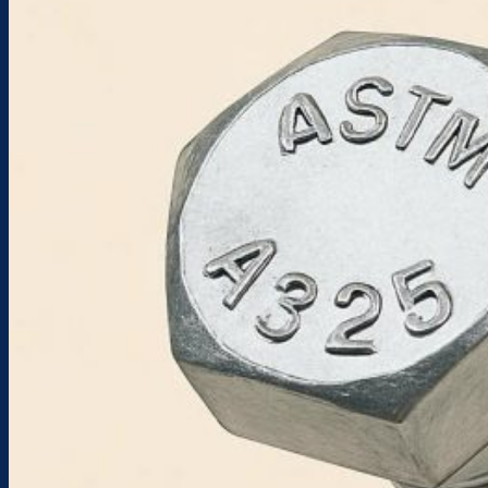
Sản phẩm
BULONG
TÁN
LONG ĐỀN
TYREN & BULONG NEO MÓNG
PHỤ KIỆN HỆ I&C
CÁP THÉP & PHỤ KIỆN
THÉP & INOX
VÍT
Dịch Vụ Gia Công
Gia Công Bulong
Gia Công Kim Loại
Dự Án Tiêu Biểu Nam Việt
Tin tức
Tin công ty
Tin ngành
Blog kỹ thuật
Liên hệ