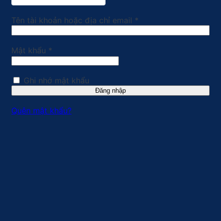
Bắt
Tên tài khoản hoặc địa chỉ email
*
buộc
Bắt
Mật khẩu
*
buộc
Ghi nhớ mật khẩu
Đăng nhập
Quên mật khẩu?