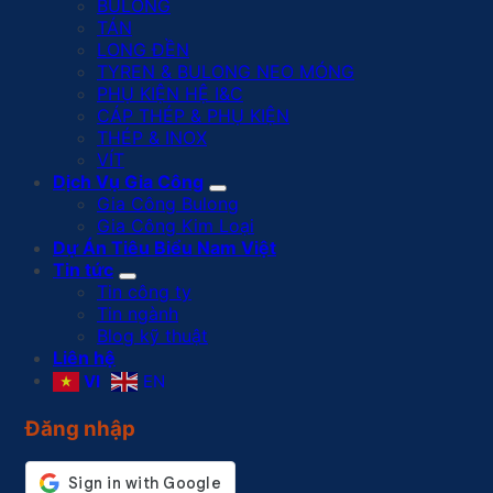
BULONG
TÁN
LONG ĐỀN
TYREN & BULONG NEO MÓNG
PHỤ KIỆN HỆ I&C
CÁP THÉP & PHỤ KIỆN
THÉP & INOX
VÍT
Dịch Vụ Gia Công
Gia Công Bulong
Gia Công Kim Loại
Dự Án Tiêu Biểu Nam Việt
Tin tức
Tin công ty
Tin ngành
Blog kỹ thuật
Liên hệ
VI
EN
Đăng nhập