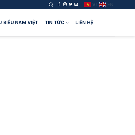
VI
EN
U BIỂU NAM VIỆT
TIN TỨC
LIÊN HỆ