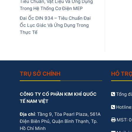
Tiêu Chuẩn, Vật Liệu Và Ứng Dụng
Trong Hệ Thống Cơ Điện MEP
Đai Ốc DIN 934 – Tiêu Chuẩn Đai
Ốc Lục Giác Và Ứng Dụng Trong
Thực Tế
TRỤ SỞ CHÍNH
HỖ TR
CÔNG TY CỔ PHẦN KIM KHÍ QUỐC
Tổng đà
TẾ NAM VIỆT
Hotline
Địa chỉ
: Tầng 9, Tòa Pearl Plaza, 561A
MST: 
Điện Biên Phủ, Quận Bình Thạnh, Tp.
Hồ Chí Minh