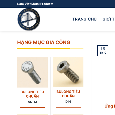
Bỏ
Nam Viet Metal Products
qua
nội
TRANG CHỦ
GIỚI 
dung
HẠNG MỤC GIA CÔNG
15
Th10
BULONG TIÊU
BULONG TIÊU
CHUẨN
CHUẨN
DIN
ASTM
Ứng 