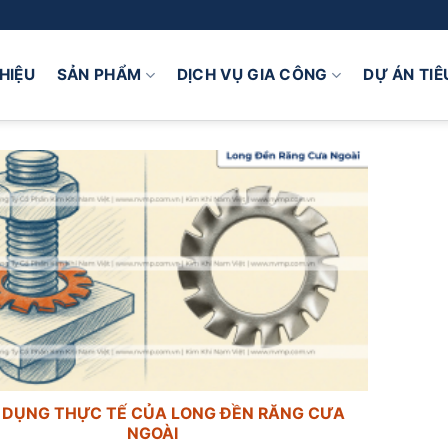
THIỆU
SẢN PHẨM
DỊCH VỤ GIA CÔNG
DỰ ÁN TIÊ
 DỤNG THỰC TẾ CỦA LONG ĐỀN RĂNG CƯA
NGOÀI