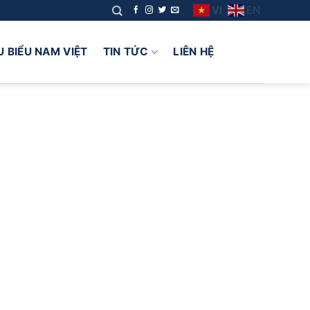
VI
EN
U BIỂU NAM VIỆT
TIN TỨC
LIÊN HỆ