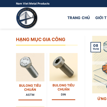
Bỏ
Nam Viet Metal Products
qua
nội
TRANG CHỦ
GIỚI 
dung
HẠNG MỤC GIA CÔNG
08
Th10
BULONG TIÊU
BULONG TIÊU
CHUẨN
CHUẨN
DIN
ASTM
ỨNG