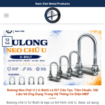
Bỏ
Nam Viet Metal Products
qua
nội
dung
12
Th6
Bulong Neo Chữ U ( U-Bolt) Là Gì? Cấu Tạo, Tiêu Chuẩn, Vật
Liệu Và Ứng Dụng Trong Hệ Thống Cơ Điện MEP
Bulong chữ U (U-Bolt) là kẹp cơ khí hình chữ U, được sử dụng