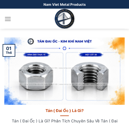
Bỏ
Nam Viet Metal Products
qua
nội
dung
01
Th6
Tán ( Đai Ốc ) Là Gì?
Tán ( Đai Ốc ) Là Gì? Phân Tích Chuyên Sâu Về Tán ( Đai