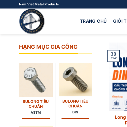
Bỏ
Nam Viet Metal Products
qua
nội
TRANG CHỦ
GIỚI 
dung
HẠNG MỤC GIA CÔNG
30
Th7
BULONG TIÊU
BULONG TIÊU
CHUẨN
CHUẨN
DIN
ASTM
Long 