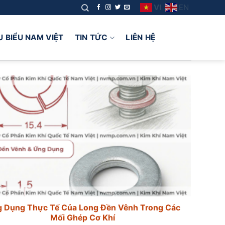
VI
EN
U BIỂU NAM VIỆT
TIN TỨC
LIÊN HỆ
 Dụng Thực Tế Của Long Đền Vênh Trong Các
Mối Ghép Cơ Khí