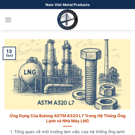
Bỏ
Nam Viet Metal Products
qua
nội
dung
13
Th11
Ứng Dụng Của Bulong ASTM A320 L7 Trong Hệ Thống Ống
Lạnh và Nhà Máy LNG
1. Tổng quan về môi trường làm việc của hệ thống ống lạnh