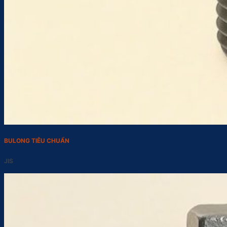
BULONG TIÊU CHUẨN
JIS