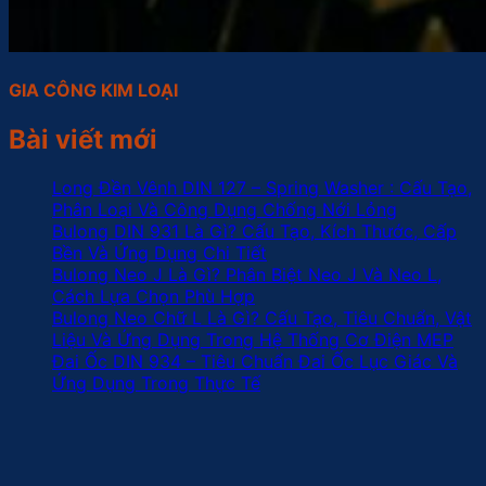
GIA CÔNG KIM LOẠI
Bài viết mới
Long Đền Vênh DIN 127 – Spring Washer : Cấu Tạo,
Phân Loại Và Công Dụng Chống Nới Lỏng
Bulong DIN 931 Là Gì? Cấu Tạo, Kích Thước, Cấp
Bền Và Ứng Dụng Chi Tiết
Bulong Neo J Là Gì? Phân Biệt Neo J Và Neo L,
Cách Lựa Chọn Phù Hợp
Bulong Neo Chữ L Là Gì? Cấu Tạo, Tiêu Chuẩn, Vật
Liệu Và Ứng Dụng Trong Hệ Thống Cơ Điện MEP
Đai Ốc DIN 934 – Tiêu Chuẩn Đai Ốc Lục Giác Và
Ứng Dụng Trong Thực Tế