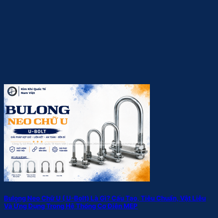
Bulong Neo Chữ U ( U-Bolt) Là Gì? Cấu Tạo, Tiêu Chuẩn, Vật Liệu
Và Ứng Dụng Trong Hệ Thống Cơ Điện MEP