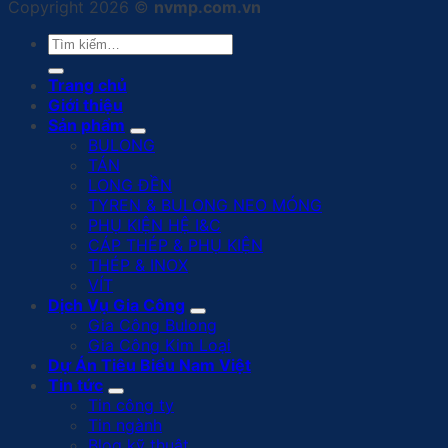
Copyright 2026 ©
nvmp.com.vn
Tìm
kiếm:
Trang chủ
Giới thiệu
Sản phẩm
BULONG
TÁN
LONG ĐỀN
TYREN & BULONG NEO MÓNG
PHỤ KIỆN HỆ I&C
CÁP THÉP & PHỤ KIỆN
THÉP & INOX
VÍT
Dịch Vụ Gia Công
Gia Công Bulong
Gia Công Kim Loại
Dự Án Tiêu Biểu Nam Việt
Tin tức
Tin công ty
Tin ngành
Blog kỹ thuật