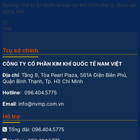
Bulong chữ U (U-Bolt) là kẹp cơ khí hình chữ U, được sử
dụng chủ
12
Th6
Trụ sở chính
CÔNG TY CỔ PHẦN KIM KHÍ QUỐC TẾ NAM VIỆT
Địa chỉ
: Tầng 9, Tòa Pearl Plaza, 561A Điện Biên Phủ,
Quận Bình Thạnh, Tp. Hồ Chí Minh
Hotline
: 096.404.5775
Email
: info@nvmp.com.vn
Hỗ trợ
Tổng đài: 096.404.5775