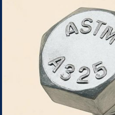
LONG ĐỀN
TYREN & BULONG NEO MÓNG
PHỤ KIỆN HỆ I&C
CÁP THÉP & PHỤ KIỆN
THÉP & INOX
VÍT
Dịch Vụ Gia Công
Gia Công Bulong
Gia Công Kim Loại
Dự Án Tiêu Biểu Nam Việt
Tin tức
Tin công ty
Tin ngành
Blog kỹ thuật
Liên hệ