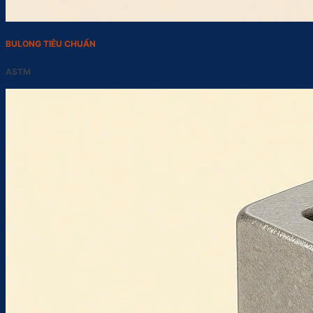
BULONG TIÊU CHUẨN
ASTM