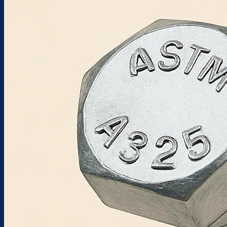
Trang chủ
Giới thiệu
Sản phẩm
BULONG
TÁN
LONG ĐỀN
TYREN & BULONG NEO MÓNG
PHỤ KIỆN HỆ I&C
CÁP THÉP & PHỤ KIỆN
THÉP & INOX
VÍT
Dịch Vụ Gia Công
Gia Công Bulong
Gia Công Kim Loại
Dự Án Tiêu Biểu Nam Việt
Tin tức
Tin công ty
Tin ngành
Blog kỹ thuật
Liên hệ