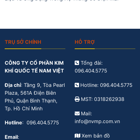
TRỤ SỞ CHÍNH
HỖ TRỢ
CÔNG TY CỔ PHẦN KIM
Tổng đài:
KHÍ QUỐC TẾ NAM VIỆT
096.404.5775
Địa chỉ
: Tầng 9, Tòa Pearl
Hotline: 096.404.5775
Plaza, 561A Điện Biên
MST: 0318262938
Phủ, Quận Bình Thạnh,
Tp. Hồ Chí Minh
Mail:
info@nvmp.com.vn
Hotline
: 096.404.5775
Xem bản đồ
Email
: