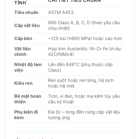
CHI TIẾT TIÊU CHUẨN
TÍNH
Tiêu chuẩn
ASTM A453
660 Class A, B, C, D (theo yêu cầu
Cấp vật liệu
chịu nhiệt)
Cấp bền
~125 ksi (≈860 MPa) hoặc cao hơn
Vật liệu
Hợp kim Austenitic: Ni-Cr-Fe (ví dụ:
chính
42CrNiMo4)
Nhiệt độ làm
Lên đến 649°C (phụ thuộc cấp
việc
Class)
Ren suốt hoặc ren lửng, hệ inch
Kiểu ren
hoặc hệ mét
Bề mặt hoàn
Trơn, xi đen, hoặc mạ kẽm tùy yêu
thiện
cầu kỹ thuật
Phụ kiện đi
Đai ốc – long đền cùng cấp vật liệu
kèm
tương ứng