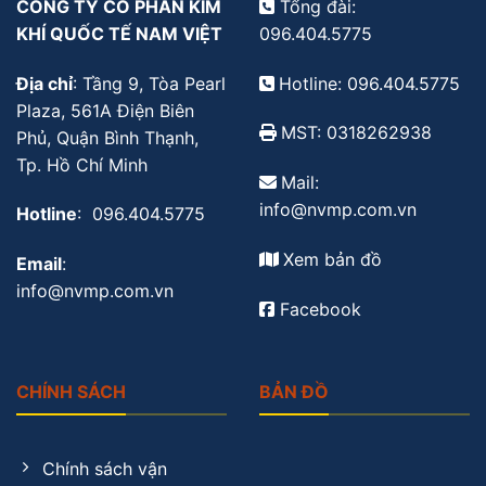
CÔNG TY CỔ PHẦN KIM
Tổng đài:
KHÍ QUỐC TẾ NAM VIỆT
096.404.5775
Địa chỉ
: Tầng 9, Tòa Pearl
Hotline: 096.404.5775
Plaza, 561A Điện Biên
MST: 0318262938
Phủ, Quận Bình Thạnh,
Tp. Hồ Chí Minh
Mail:
info@nvmp.com.vn
Hotline
: 096.404.5775
Xem bản đồ
Email
:
info@nvmp.com.vn
Facebook
CHÍNH SÁCH
BẢN ĐỒ
Chính sách vận