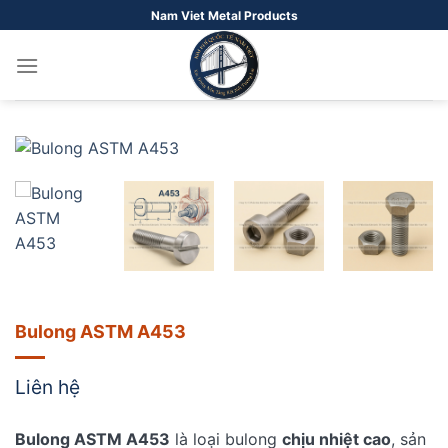
Bỏ
Nam Viet Metal Products
qua
nội
dung
Bulong ASTM A453
Liên hệ
Bulong ASTM A453
là loại bulong
chịu nhiệt cao
, sản