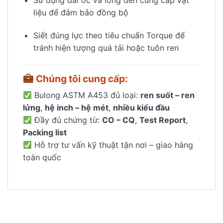
Sử dụng đai ốc và long đền cùng cấp vật
liệu để đảm bảo đồng bộ
Siết đúng lực theo tiêu chuẩn Torque để
tránh hiện tượng quá tải hoặc tuôn ren
Chúng tôi cung cấp:
Bulong ASTM A453 đủ loại:
ren suốt – ren
lửng
,
hệ inch – hệ mét
,
nhiều kiểu đầu
Đầy đủ chứng từ:
CO – CQ
,
Test Report
,
Packing list
Hỗ trợ tư vấn kỹ thuật tận nơi – giao hàng
toàn quốc