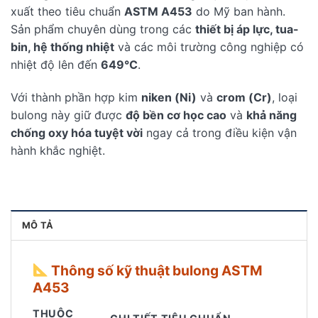
xuất theo tiêu chuẩn
ASTM A453
do Mỹ ban hành.
Sản phẩm chuyên dùng trong các
thiết bị áp lực, tua-
bin, hệ thống nhiệt
và các môi trường công nghiệp có
nhiệt độ lên đến
649°C
.
Với thành phần hợp kim
niken (Ni)
và
crom (Cr)
, loại
bulong này giữ được
độ bền cơ học cao
và
khả năng
chống oxy hóa tuyệt vời
ngay cả trong điều kiện vận
hành khắc nghiệt.
MÔ TẢ
Thông số kỹ thuật bulong ASTM
A453
THUỘC