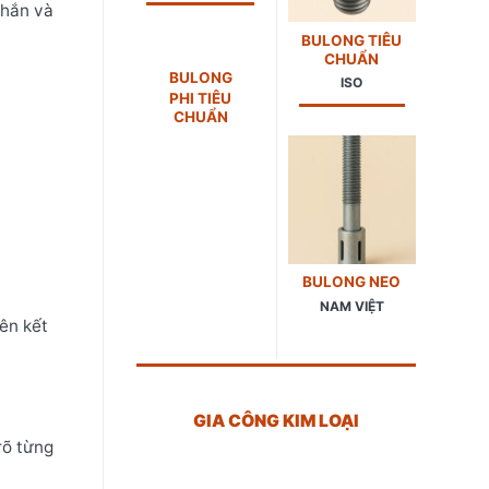
chắn và
BULONG TIÊU
CHUẨN
BULONG
ISO
PHI TIÊU
CHUẨN
BULONG NEO
NAM VIỆT
iên kết
GIA CÔNG KIM LOẠI
rõ từng