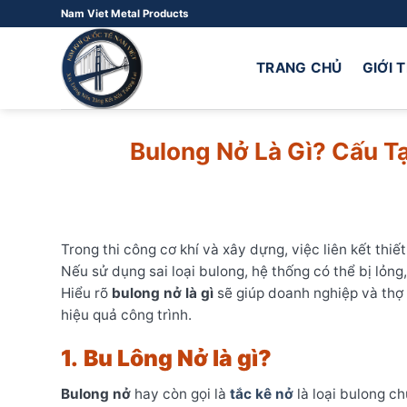
Bỏ
Nam Viet Metal Products
qua
nội
TRANG CHỦ
GIỚI 
dung
Bulong Nở Là Gì? Cấu Tạ
Trong thi công cơ khí và xây dựng, việc liên kết thiế
Nếu sử dụng sai loại bulong, hệ thống có thể bị lỏng
Hiểu rõ
bulong nở là gì
sẽ giúp doanh nghiệp và thợ 
hiệu quả công trình.
1.
Bu Lông Nở là gì?
Bulong nở
hay còn gọi là
tắc kê nở
là loại bulong ch