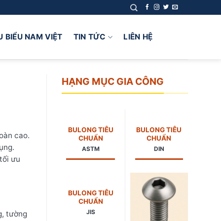
U BIỂU NAM VIỆT
TIN TỨC
LIÊN HỆ
HẠNG MỤC GIA CÔNG
BULONG TIÊU
BULONG TIÊU
toàn cao.
CHUẨN
CHUẨN
ụng.
ASTM
DIN
tối ưu
BULONG TIÊU
CHUẨN
JIS
g, tường