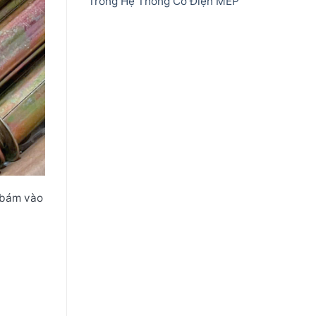
Trong Hệ Thống Cơ Điện MEP
 bám vào