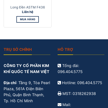
Long Đền ASTM F436
Liên hệ
MUA HÀNG
TRỤ SỞ CHÍNH
HỖ TRỢ
CÔNG TY CỔ PHẦN KIM
Tổng đài:
KHÍ QUỐC TẾ NAM VIỆT
096.404.5775
Địa chỉ
: Tầng 9, Tòa Pearl
Hotline: 096.404.5775
Plaza, 561A Điện Biên
MST: 0318262938
Phủ, Quận Bình Thạnh,
Tp. Hồ Chí Minh
Mail: