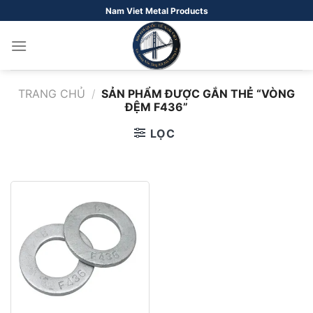
Bỏ
Nam Viet Metal Products
qua
nội
dung
TRANG CHỦ
/
SẢN PHẨM ĐƯỢC GẮN THẺ “VÒNG
ĐỆM F436”
LỌC