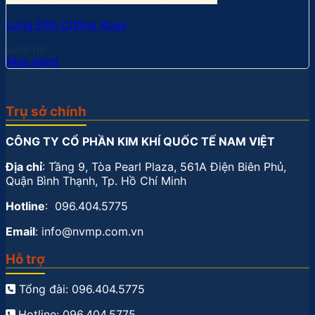
Long Đền Chống Xoay
Liên hệ
Mua hàng
Trụ sở chính
CÔNG TY CỔ PHẦN KIM KHÍ QUỐC TẾ NAM VIỆT
Địa chỉ
: Tầng 9, Tòa Pearl Plaza, 561A Điện Biên Phủ,
Quận Bình Thạnh, Tp. Hồ Chí Minh
Hotline
: 096.404.5775
Email
: info@nvmp.com.vn
Hỗ trợ
Tổng đài: 096.404.5775
Hotline: 096.404.5775