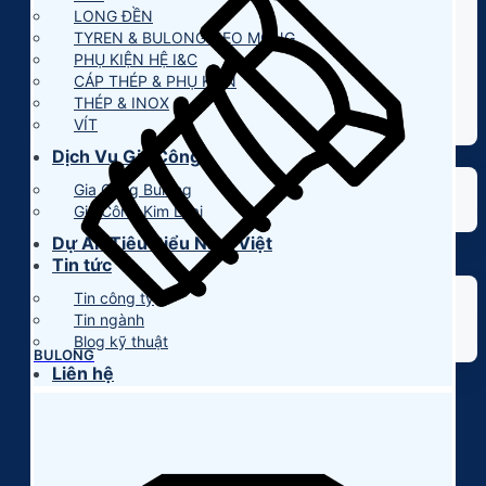
LONG ĐỀN
TYREN & BULONG NEO MÓNG
PHỤ KIỆN HỆ I&C
CÁP THÉP & PHỤ KIỆN
THÉP & INOX
VÍT
Dịch Vụ Gia Công
Gia Công Bulong
Gia Công Kim Loại
Dự Án Tiêu Biểu Nam Việt
Tin tức
Tin công ty
Tin ngành
Blog kỹ thuật
BULONG
Liên hệ