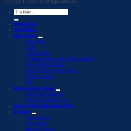
Copyright 2026 ©
nvmp.com.vn
Tìm
kiếm:
Trang chủ
Giới thiệu
Sản phẩm
BULONG
TÁN
LONG ĐỀN
TYREN & BULONG NEO MÓNG
PHỤ KIỆN HỆ I&C
CÁP THÉP & PHỤ KIỆN
THÉP & INOX
VÍT
Dịch Vụ Gia Công
Gia Công Bulong
Gia Công Kim Loại
Dự Án Tiêu Biểu Nam Việt
Tin tức
Tin công ty
Tin ngành
Blog kỹ thuật