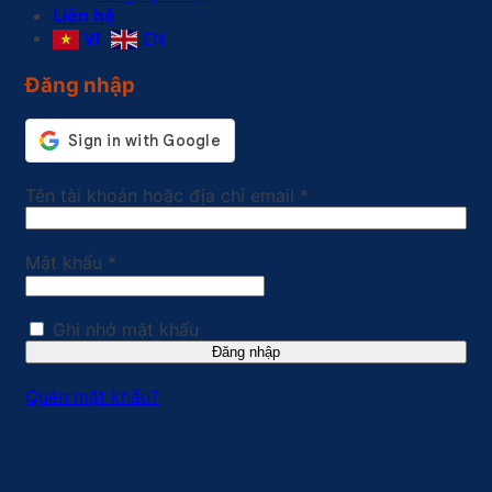
Liên hệ
VI
EN
Đăng nhập
Bắt
Tên tài khoản hoặc địa chỉ email
*
buộc
Bắt
Mật khẩu
*
buộc
Ghi nhớ mật khẩu
Đăng nhập
Quên mật khẩu?