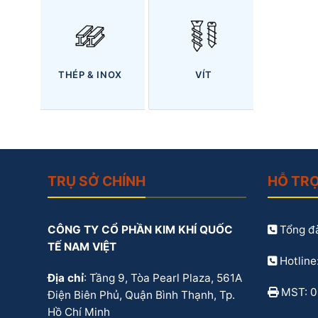
THÉP & INOX
VÍT
TRỤ SỞ CHÍNH
HỖ TR
CÔNG TY CỔ PHẦN KIM KHÍ QUỐC
Tổng đà
TẾ NAM VIỆT
Hotline
Địa chỉ
: Tầng 9, Tòa Pearl Plaza, 561A
MST: 
Điện Biên Phủ, Quận Bình Thạnh, Tp.
Hồ Chí Minh