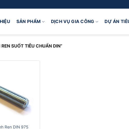
THIỆU
SẢN PHẨM
DỊCH VỤ GIA CÔNG
DỰ ÁN TIÊ
REN SUỐT TIÊU CHUẨN DIN”
nh Ren DIN 975