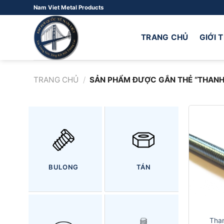
Bỏ
Nam Viet Metal Products
qua
nội
TRANG CHỦ
GIỚI 
dung
TRANG CHỦ
/
SẢN PHẨM ĐƯỢC GẮN THẺ “THANH 
BULONG
TÁN
Tha