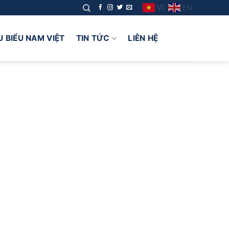
VI
EN
U BIỂU NAM VIỆT
TIN TỨC
LIÊN HỆ