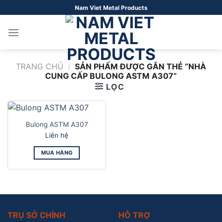
Bỏ
Nam Viet Metal Products
qua
nội
dung
TRANG CHỦ
/
SẢN PHẨM ĐƯỢC GẮN THẺ “NHÀ
CUNG CẤP BULONG ASTM A307”
LỌC
Bulong ASTM A307
Liên hệ
MUA HÀNG
TRỤ SỞ CHÍNH
HỖ TRỢ