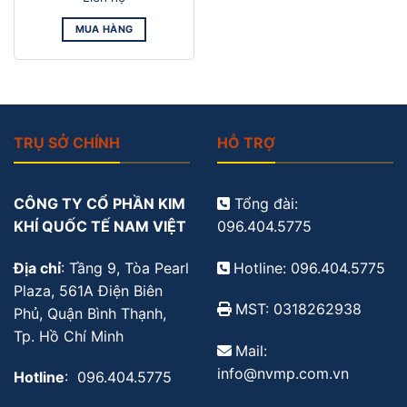
MUA HÀNG
TRỤ SỞ CHÍNH
HỖ TRỢ
CÔNG TY CỔ PHẦN KIM
Tổng đài:
KHÍ QUỐC TẾ NAM VIỆT
096.404.5775
Địa chỉ
: Tầng 9, Tòa Pearl
Hotline: 096.404.5775
Plaza, 561A Điện Biên
MST: 0318262938
Phủ, Quận Bình Thạnh,
Tp. Hồ Chí Minh
Mail:
info@nvmp.com.vn
Hotline
: 096.404.5775