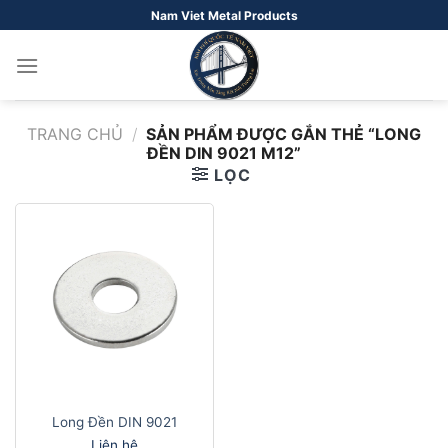
Bỏ
Nam Viet Metal Products
qua
nội
dung
TRANG CHỦ
/
SẢN PHẨM ĐƯỢC GẮN THẺ “LONG
ĐỀN DIN 9021 M12”
LỌC
Long Đền DIN 9021
Liên hệ