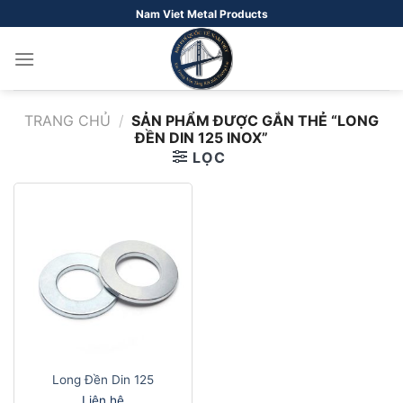
Bỏ
Nam Viet Metal Products
qua
nội
dung
TRANG CHỦ
/
SẢN PHẨM ĐƯỢC GẮN THẺ “LONG
ĐỀN DIN 125 INOX”
LỌC
Long Đền Din 125
Liên hệ