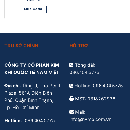
MUA HÀNG
TRỤ SỞ CHÍNH
HỖ TRỢ
CÔNG TY CỔ PHẦN KIM
Tổng đài:
KHÍ QUỐC TẾ NAM VIỆT
096.404.5775
Địa chỉ
: Tầng 9, Tòa Pearl
Hotline: 096.404.5775
Plaza, 561A Điện Biên
MST: 0318262938
Phủ, Quận Bình Thạnh,
Tp. Hồ Chí Minh
Mail:
info@nvmp.com.vn
Hotline
: 096.404.5775