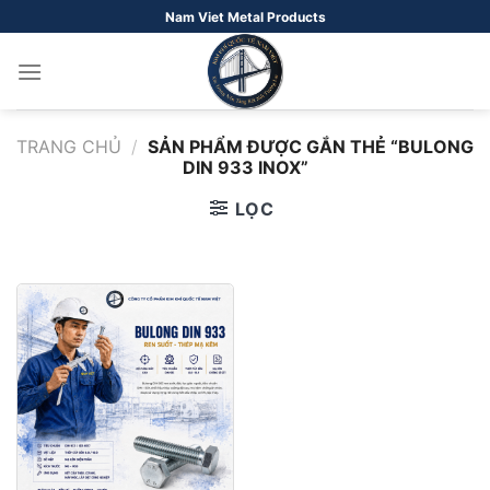
Bỏ
Nam Viet Metal Products
qua
nội
dung
TRANG CHỦ
/
SẢN PHẨM ĐƯỢC GẮN THẺ “BULONG
DIN 933 INOX”
LỌC