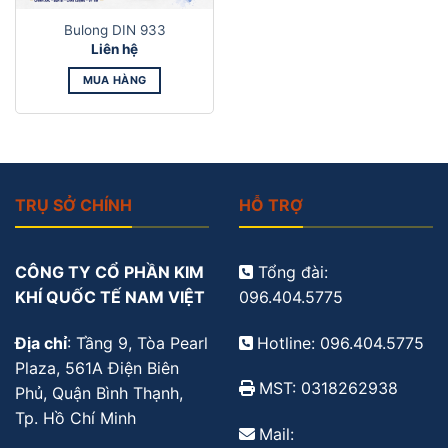
Bulong DIN 933
Liên hệ
MUA HÀNG
TRỤ SỞ CHÍNH
HỖ TRỢ
CÔNG TY CỔ PHẦN KIM
Tổng đài:
KHÍ QUỐC TẾ NAM VIỆT
096.404.5775
Địa chỉ
: Tầng 9, Tòa Pearl
Hotline: 096.404.5775
Plaza, 561A Điện Biên
MST: 0318262938
Phủ, Quận Bình Thạnh,
Tp. Hồ Chí Minh
Mail: