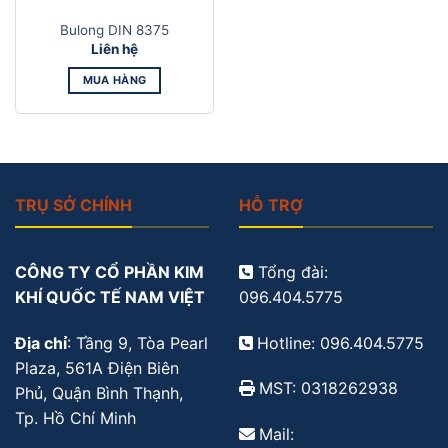
Bulong DIN 8375
Liên hệ
MUA HÀNG
TRỤ SỞ CHÍNH
HỖ TRỢ
CÔNG TY CỔ PHẦN KIM
Tổng đài:
KHÍ QUỐC TẾ NAM VIỆT
096.404.5775
Địa chỉ
: Tầng 9, Tòa Pearl
Hotline: 096.404.5775
Plaza, 561A Điện Biên
MST: 0318262938
Phủ, Quận Bình Thạnh,
Tp. Hồ Chí Minh
Mail: