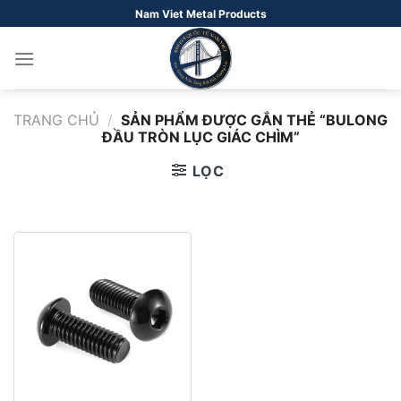
Bỏ
Nam Viet Metal Products
qua
nội
dung
TRANG CHỦ
/
SẢN PHẨM ĐƯỢC GẮN THẺ “BULONG
ĐẦU TRÒN LỤC GIÁC CHÌM”
LỌC