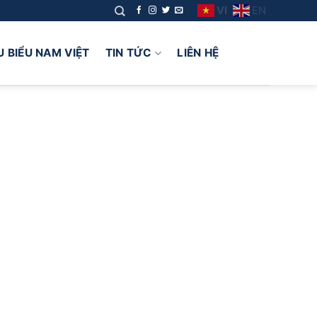
VI
EN
U BIỂU NAM VIỆT
TIN TỨC
LIÊN HỆ