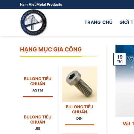
Bỏ
Nam Viet Metal Products
qua
nội
TRANG CHỦ
GIỚI 
dung
HẠNG MỤC GIA CÔNG
19
Th1
BULONG TIÊU
CHUẨN
ASTM
BULONG TIÊU
CHUẨN
BULONG TIÊU
DIN
CHUẨN
Vật 
JIS