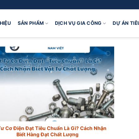
THIỆU
SẢN PHẨM
DỊCH VỤ GIA CÔNG
DỰ ÁN TIÊ
Tư Cơ Điện Đạt Tiêu Chuẩn Là Gì? Cách Nhận
Biết Hàng Đạt Chất Lượng